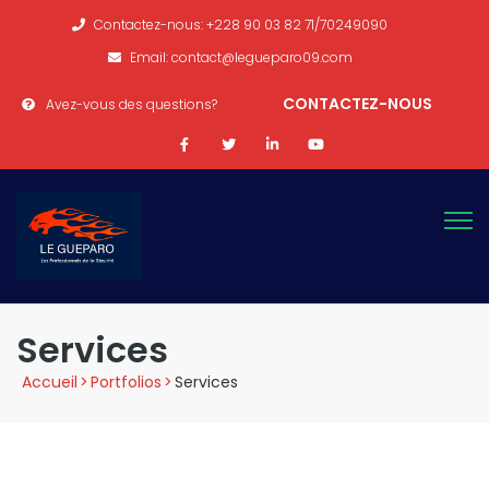
Contactez-nous: +228 90 03 82 71/70249090
Email: contact@legueparo09.com
CONTACTEZ-NOUS
Avez-vous des questions?
Services
Accueil
>
Portfolios
>
Services