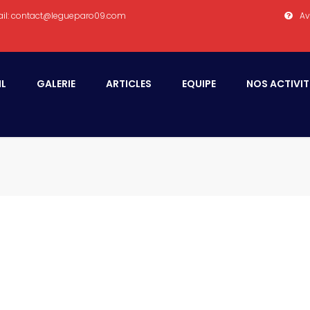
il: contact@legueparo09.com
Av
IL
GALERIE
ARTICLES
EQUIPE
NOS ACTIVIT