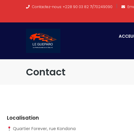
Contactez-nous: +228 90 03 82 71/70249090
Ema
ACCEU
Contact
Localisation
Quartier Forever, rue Kondona