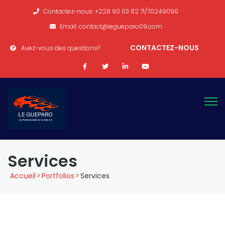
Contactez-nous: +228 90 03 82 71/70249090
Email: contact@legueparo09.com
CONTACTEZ-NOUS
Avez-vous des questions?
Services
Accueil
>
Portfolios
>
Services