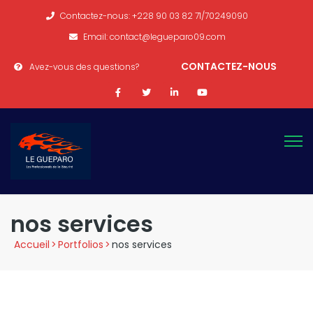
Contactez-nous: +228 90 03 82 71/70249090
Email: contact@legueparo09.com
CONTACTEZ-NOUS
Avez-vous des questions?
nos services
Accueil
>
Portfolios
>
nos services