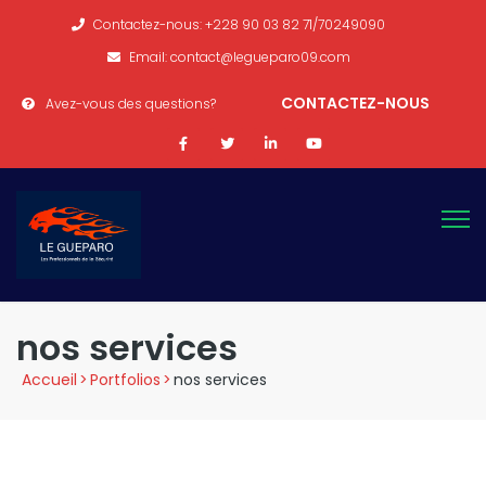
Contactez-nous: +228 90 03 82 71/70249090
Email: contact@legueparo09.com
CONTACTEZ-NOUS
Avez-vous des questions?
nos services
Accueil
>
Portfolios
>
nos services