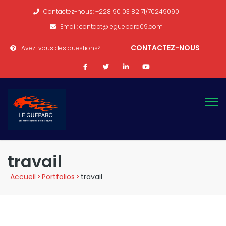
Contactez-nous: +228 90 03 82 71/70249090
Email: contact@legueparo09.com
CONTACTEZ-NOUS
Avez-vous des questions?
travail
Accueil
>
Portfolios
>
travail