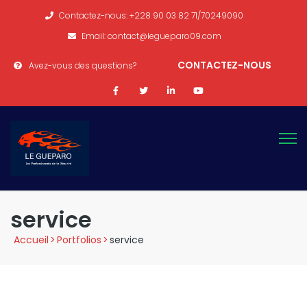
Contactez-nous: +228 90 03 82 71/70249090
Email: contact@legueparo09.com
CONTACTEZ-NOUS
Avez-vous des questions?
service
Accueil
>
Portfolios
>
service