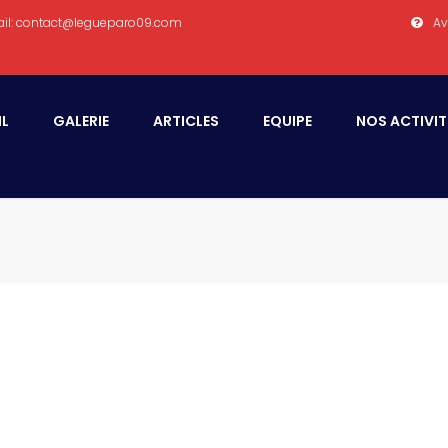
il: contact@legueparo09.com
Av
IL
GALERIE
ARTICLES
EQUIPE
NOS ACTIVIT