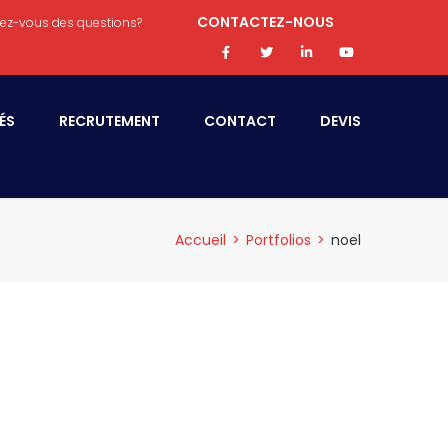
CONTACTEZ-NOUS
ez-vous des questions?
ÉS
RECRUTEMENT
CONTACT
DEVIS
Accueil
>
Portfolios
>
noel