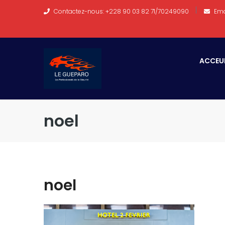
Contactez-nous: +228 90 03 82 71/70249090
Ema
ACCEU
noel
noel