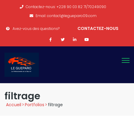
Contactez-nous: +228 90 03 82 71/70249090
Email: contact@legueparo09.com
CONTACTEZ-NOUS
Avez-vous des questions?
filtrage
Accueil
>
Portfolios
>
filtrage